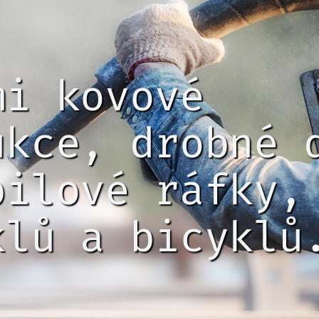
mi kovové
ukce, drobné 
bilové ráfky,
klů a bicyklů