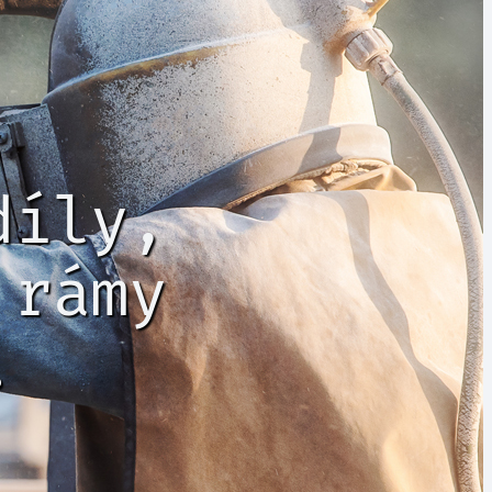
díly,
 rámy
.