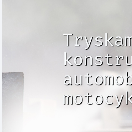
Tryska
konstr
automo
motocy