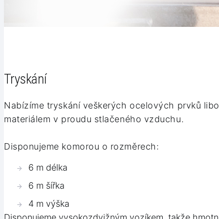
Tryskání
Nabízíme tryskání veškerých ocelových prvků libo
materiálem v proudu stlačeného vzduchu.
Disponujeme komorou o rozměrech:
6 m délka
6 m šířka
4 m výška
Disponujeme vysokozdvižným vozíkem, takže hmotno