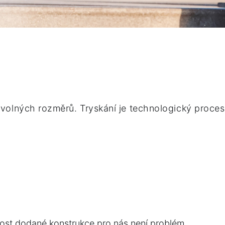
volných rozměrů. Tryskání je technologický proces
st dodané konstrukce pro nás není problém.