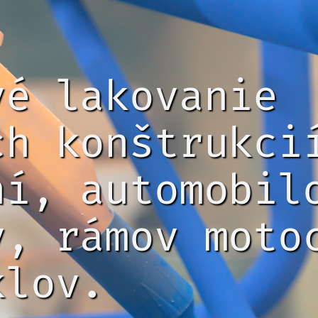
vé lakovanie
ch konštrukci
ní, automobil
v, rámov moto
klov.