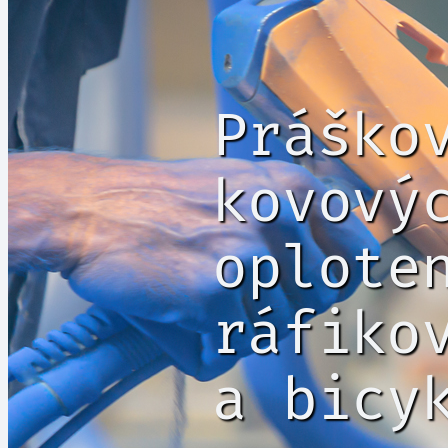
Práško
kovový
oplote
ráfiko
a bicy