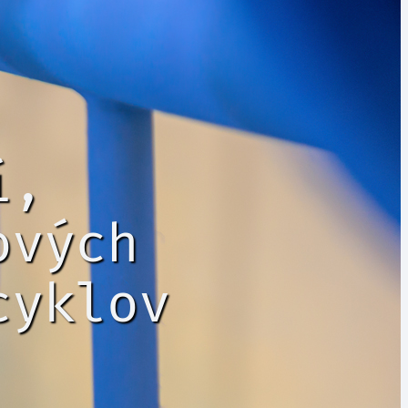
í,
ových
cyklov