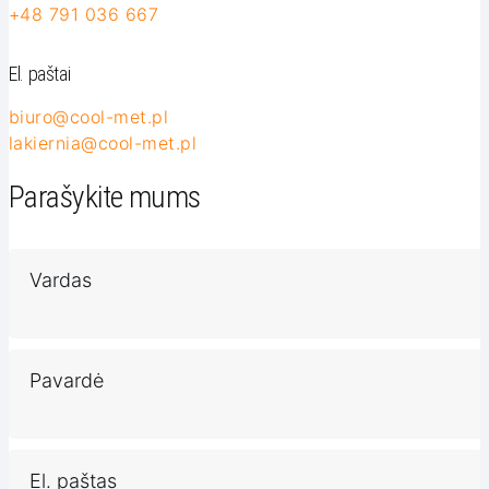
+48 791 036 667
El. paštai
biuro@cool-met.pl
lakiernia@cool-met.pl
Parašykite mums
Vardas
Pavardė
El. paštas